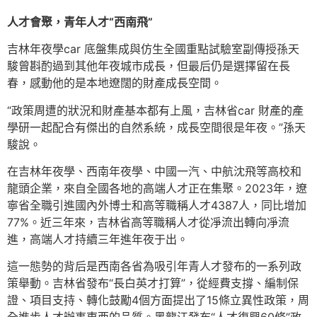
人才會聚，青年人才“西南飛”
吉林年夜學car 底盤集成與仿生全國重點試驗室副傳授孫天
駿曾斟酌過到其他年夜城市成長，但最后仍是選擇留在長
春，感動他的是本地遼闊的財產成長空間。
“政策周遭的狀況和財產基本都有上風，吉林省car 財產的產
學研一起配合有傑出的自然系統，成長空間很是年夜。”孫天
駿說。
在吉林年夜學、西南年夜學、中國一汽、中航沈飛等高校和
龍頭企業，來自全國各地的高端人才正在集聚。2023年，遼
寧省全職引進國內外博士和高等職稱人才4387人，同比增加
77%。近三年來，吉林省高等職稱人才從凈流出轉向凈流
進，高端人才持續三年進年夜于出。
這一態勢的背后是西南各省為吸引年青人才發布的一系列政
策舉動。吉林省發布“長白英才打算”，從經費支撐、編制保
證、項目支持、轉化鼓勵4個方面提出了15條立異性政策，周