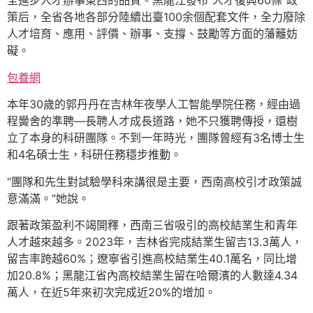
全進步人才辦事東西的品質。黑龍江發布“人才復興60條”政
策后，全省各地各部分陸續出臺100余個配套文件，全力廢除
人才培育、應用、評價、辦事、支撐、鼓勵等方面的藩籬妨
礙。
包養網
本年30歲的郭丹丹在吉林年夜學人工智能學院任務，經由過
程黌舍的準聘—長聘人才成長道路，她不只獲聘傳授，還樹
立了本身的科研團隊。不到一年時光，團隊曾經有3名博士生
和4名碩士生，科研任務穩步推動。
“團隊和先生對試驗學科來講很是主要，西南高校引才政策誠
意滿滿。”她說。
跟著政策盈利不竭開釋，西南三省吸引的高校結業生和青年
人才越來越多。2023年，吉林省完成結業生留吉13.3萬人，
留吉率跨越60%；遼寧省引進高校結業生40.1萬名，同比增
加20.8%；黑龍江省內高校結業生留在哈爾濱的人數達4.34
萬人，在近5年來初次完成近20%的增加。