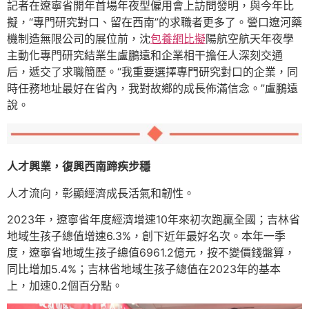
記者在遼寧省開年首場年夜型僱用會上訪問發明，與今年比
擬，“專門研究對口、留在西南”的求職者更多了。營口遼河藥
機制造無限公司的展位前，沈
包養網比擬
陽航空航天年夜學
主動化專門研究結業生盧鵬遠和企業相干擔任人深刻交通
后，遞交了求職簡歷。“我重要選擇專門研究對口的企業，同
時任務地址最好在省內，我對故鄉的成長佈滿信念。”盧鵬遠
說。
人才興業，復興西南蹄疾步穩
人才流向，彰顯經濟成長活氣和韌性。
2023年，遼寧省年度經濟增速10年來初次跑贏全國；吉林省
地域生孩子總值增速6.3%，創下近年最好名次。本年一季
度，遼寧省地域生孩子總值6961.2億元，按不變價錢盤算，
同比增加5.4%；吉林省地域生孩子總值在2023年的基本
上，加速0.2個百分點。