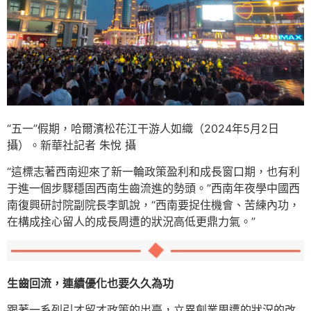
“五一”假期，哈爾濱松花江干游人如織（2024年5月2日
攝）。新華社記者 朱悅 攝
“這標志著西南迎來了新一輪政策盈利和成長窗口期，也有利
于進一個步驟穩固西南生齒流進的勢頭。”西南年夜學中國西
南復興研討院副院長李凱說，“西南要捉住機會、苦練內功，
在構成拴心留人的成長周遭的狀況高低更鼎力氣。”
生齒回流，連續優化也要久久為功
跟著一系列引才留才政策的出臺，立異創業周遭的狀況的改