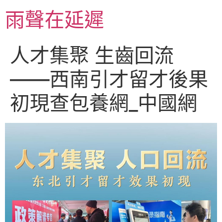
跳
雨聲在延遲
至
主
要
人才集聚 生齒回流
內
容
——西南引才留才後果
初現查包養網_中國網