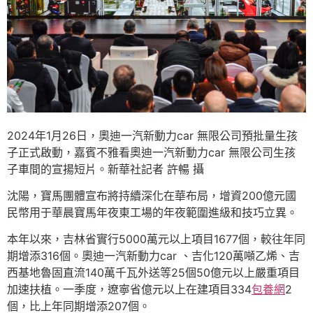
2024年1月26日，奧迪一汽新動力car 無限公司預批量生孩
子正式啟動，嘉賓不雅看奧迪一汽新動力car 無限公司生孩
子車間的宣揚短片。新華社記者 許暢 攝
沈陽，寶馬團體宣布將持續深化在華布局，增資200億元國
民幣用于華晨寶馬年夜東工場的年夜範圍進級和技巧立異。
本年以來，吉林省實行5000萬元以上項目1677個，較往年同
期增添316個。奧迪一汽新動力car 、吉化120萬噸乙烯、吉
西基地魯固直流140萬千瓦外送等25個50億元以上嚴重項目
加速扶植。一季度，遼寧省億元以上在建項目334
包養網
2
個，比上年同期增添207個。