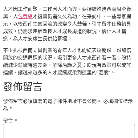
人才因工作而聚，工作因人才而興。要持續推進西南周全復
興，人
包養網
才復興仍需久久為功。在采訪中，一些專家提
示，以後西南生齒回流的改變令人鼓舞，引才留才任務初見
成效，仍需求連續改良人才成長周遭的狀況，優化人才構
造，為人才安康生長供給膏壤。
不少扎根西南立異創業的青年人才也紛紜表達期盼：盼加倍
開放的交通周遭的狀況，吸引更多人才來西南看一看；盼持
續減少薪酬待遇差距，解除后顧之憂；盼現有政策可以或許
連續，讓越來越多的人才感觸感染到這里的“溫度”。
發佈留言
發佈留言必須填寫的電子郵件地址不會公開。
必填欄位標示
為
*
留言
*