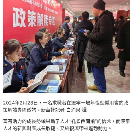
2024年2月28日，一名求職者在遼寧一場年夜型僱用會的政
策解讀專區徵詢。新華社記者 白涌泉 攝
富有活力的成長勢頭果斷了人才“孔雀西南飛”的信念，而湊集
人才的新興財產成長敏捷，又給復興帶來蓬勃動力。