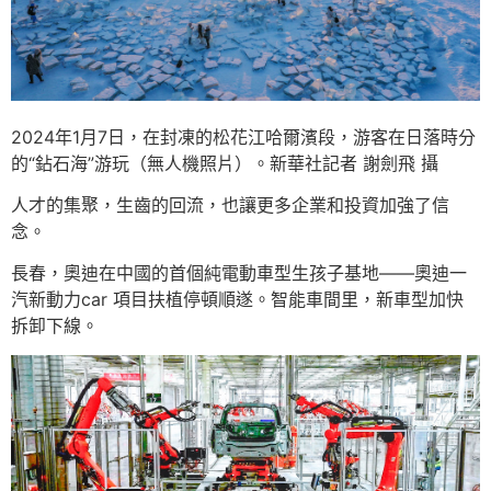
2024年1月7日，在封凍的松花江哈爾濱段，游客在日落時分
的“鉆石海”游玩（無人機照片）。新華社記者 謝劍飛 攝
人才的集聚，生齒的回流，也讓更多企業和投資加強了信
念。
長春，奧迪在中國的首個純電動車型生孩子基地——奧迪一
汽新動力car 項目扶植停頓順遂。智能車間里，新車型加快
拆卸下線。