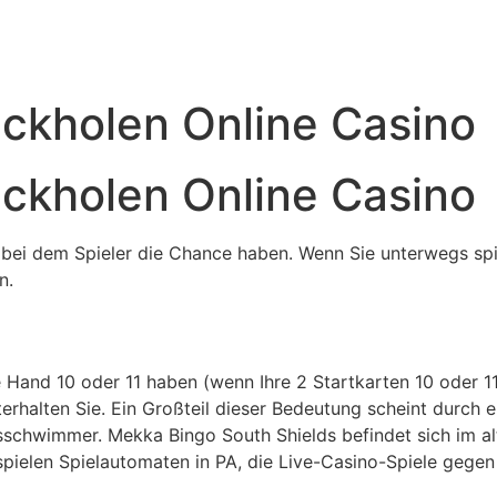
ckholen Online Casino
ckholen Online Casino
 bei dem Spieler die Chance haben. Wenn Sie unterwegs s
n.
e Hand 10 oder 11 haben (wenn Ihre 2 Startkarten 10 oder 
erhalten Sie. Ein Großteil dieser Bedeutung scheint durch
sschwimmer. Mekka Bingo South Shields befindet sich im al
spielen Spielautomaten in PA, die Live-Casino-Spiele gegen